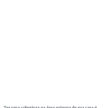
Ter uma cobertura na área externa de sua casa é