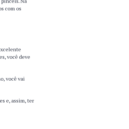
 pincéis. Na
cos com os
excelente
es, você deve
o, você vai
s e, assim, ter