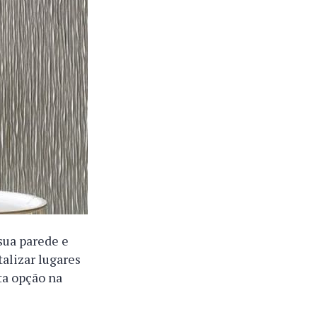
sua parede e
talizar lugares
ta opção na