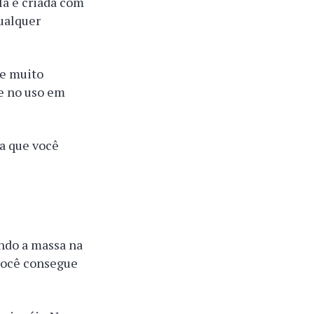
Ela é criada com
qualquer
re muito
te no uso em
ra que você
ando a massa na
 você consegue