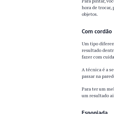
Para pintar, vo
hora de trocar, 
objetos.
Com cordão
Um tipo diferen
resultado dentr
fazer com cuida
A técnica é a s
passar na pared
Para ter um mel
um resultado a
Esponjada