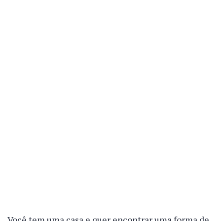
Você tem uma casa e quer encontrar uma forma de