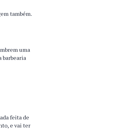
tagem também.
 lembrem uma
a barbearia
ada feita de
to, e vai ter