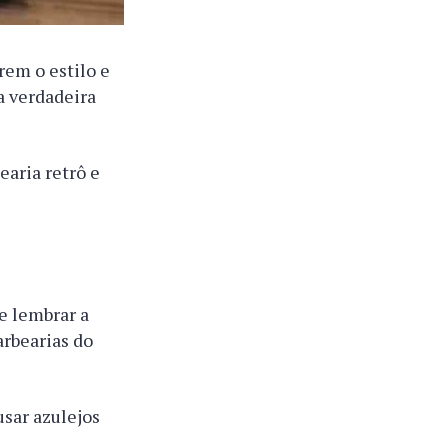
rem o estilo e
a verdadeira
earia retrô e
e lembrar a
arbearias do
sar azulejos