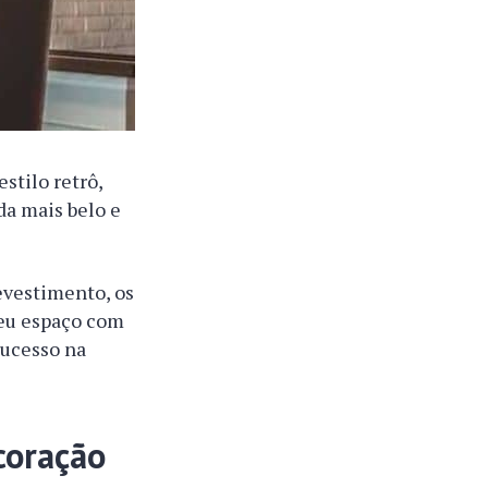
stilo retrô,
da mais belo e
evestimento, os
 seu espaço com
sucesso na
coração