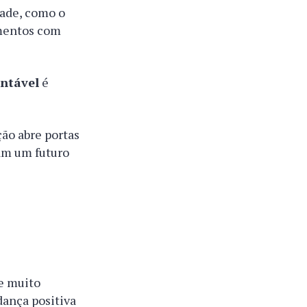
dade, como o
mentos com
ntável
é
ção abre portas
am um futuro
 e muito
dança positiva