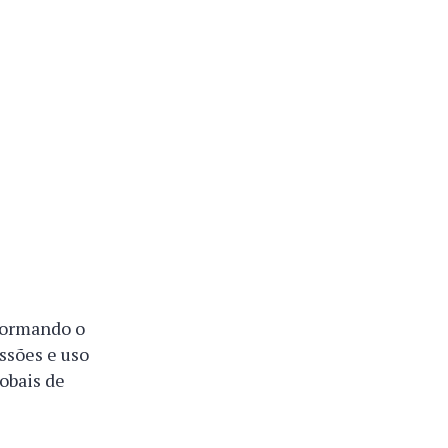
formando o
ssões e uso
lobais de