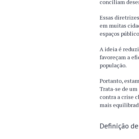
conciliam dese
Essas diretriz
em muitas cidad
espaços público
A ideia é reduz
favoreçam a efi
população.
Portanto, esta
Trata-se de um 
contra a crise
mais equilibrad
Definição d