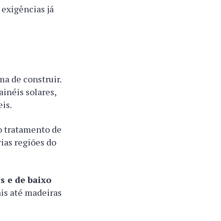
 exigências já
ma de construir.
ainéis solares,
is.
o tratamento de
rias regiões do
s e de baixo
ais até madeiras