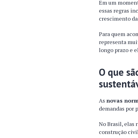
Em um momento 
essas regras i
crescimento da
Para quem acom
representa muit
longo prazo e e
O que sã
sustentá
As
novas norm
demandas por pr
No Brasil, elas
construção civi