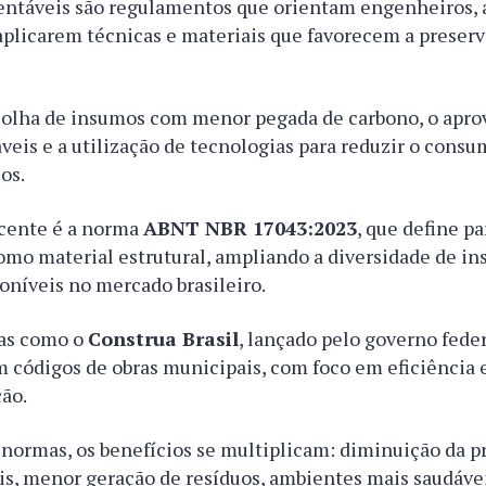
entáveis são regulamentos que orientam engenheiros, a
aplicarem técnicas e materiais que favorecem a preser
escolha de insumos com menor pegada de carbono, o apr
veis e a utilização de tecnologias para reduzir o consu
os.
cente é a norma
ABNT NBR 17043:2023
, que define p
omo material estrutural, ampliando a diversidade de i
oníveis no mercado brasileiro.
ias como o
Construa Brasil
, lançado pelo governo fede
m códigos de obras municipais, com foco em eficiência 
ão.
 normas, os benefícios se multiplicam: diminuição da p
is, menor geração de resíduos, ambientes mais saudáve