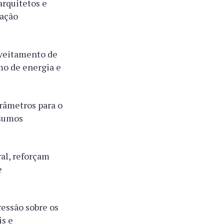
rquitetos e
vação
oveitamento de
mo de energia e
arâmetros para o
nsumos
ral, reforçam
e
ressão sobre os
is e