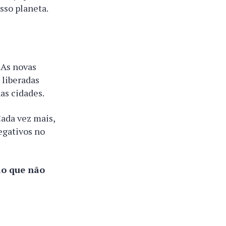
sso planeta.
. As novas
 liberadas
nas cidades.
Cada vez mais,
egativos no
ão que não