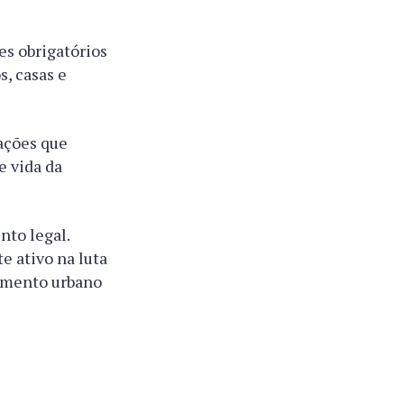
s obrigatórios
, casas e
ações que
e vida da
to legal.
e ativo na luta
cimento urbano