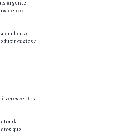
is urgente,
pensarem o
ssa mudança
reduzir custos a
 às crescentes
setor da
jetos que