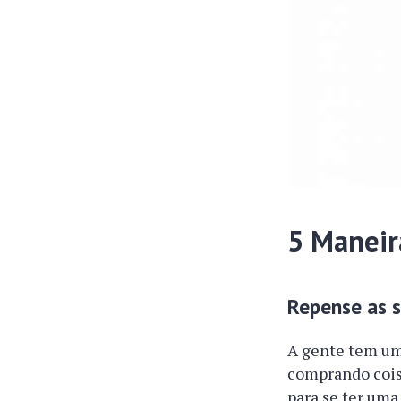
5 Maneir
Repense as s
A gente tem um
comprando cois
para se ter uma