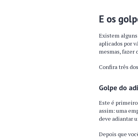
E os gol
Existem alguns
aplicados por v
mesmas, fazer c
Confira três d
Golpe do ad
Este é primeiro
assim: uma empr
deve adiantar u
Depois que voc