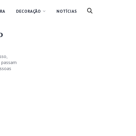
RA
DECORAÇÃO
NOTÍCIAS
o
sso,
e passam
essoas