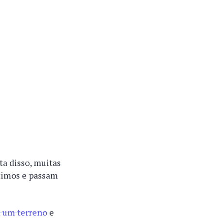
ta disso, muitas
timos e passam
um terreno
e