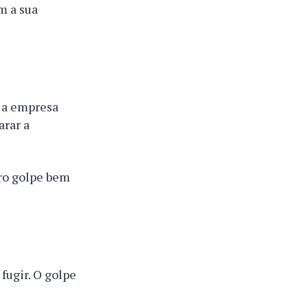
m a sua
, a empresa
arar a
tro golpe bem
fugir. O golpe