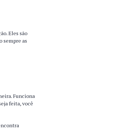
ão. Eles são
ão sempre as
neira. Funciona
eja feita, você
encontra