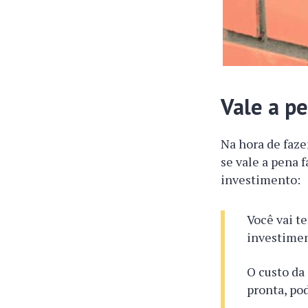
Vale a p
Na hora de faze
se vale a pena 
investimento:
Você vai t
investime
O custo da
pronta, po