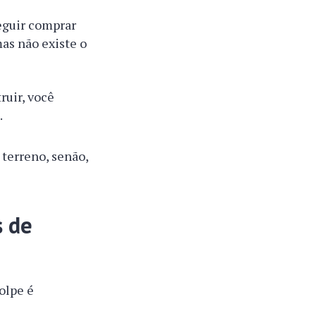
eguir comprar
as não existe o
ruir, você
.
 terreno, senão,
s de
olpe é