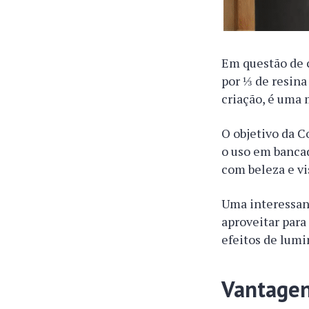
Em questão de 
por ⅓ de resina 
criação, é uma 
O objetivo da C
o uso em bancad
com beleza e vi
Uma interessant
aproveitar para 
efeitos de lum
Vantagen