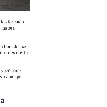
tico formado
, na sua
na hora de fazer
ferentes efeitos
, você pode
fazer com que
ra