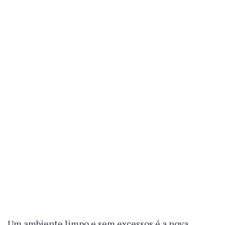
Um ambiente limpo e sem excessos é a nova