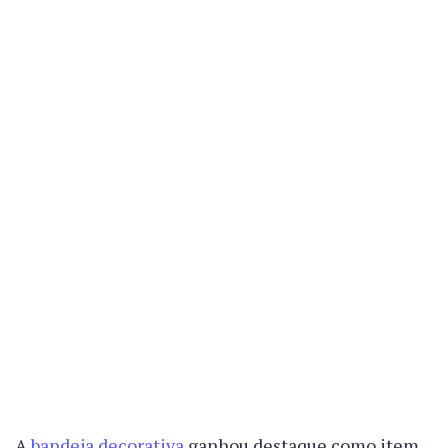
A
bandeja decorativa
ganhou destaque como item