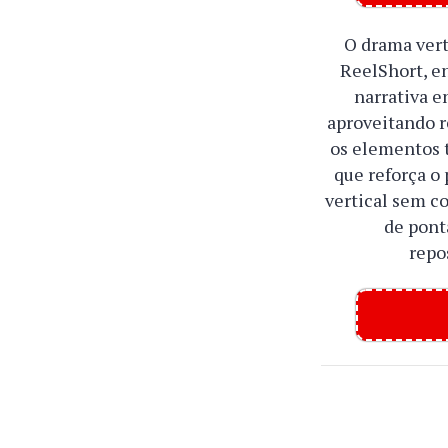
O drama ver
ReelShort, e
narrativa e
aproveitando r
os elementos t
que reforça o
vertical sem c
de pont
repo