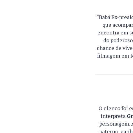
“Babá Ex-presid
que acompan
encontra em se
do poderoso 
chance de vive
filmagem em fo
O elenco foi e
interpreta
Gr
personagem.
paterno, ganh