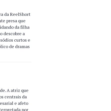
ira da ReelShort
te presa que
idando da filha
to descobre a
sódios curtos e
blico de dramas
de. A atriz que
os centrais da
sarial e afeto
terpretada por