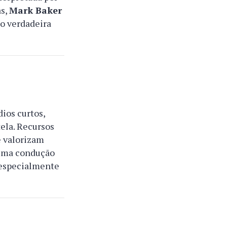
as,
Mark Baker
o verdadeira
dios curtos,
la. Recursos
e valorizam
e uma condução
a especialmente