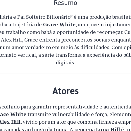
Resumo
iária e Pai Solteiro Bilionário” é uma produção brasile
ha a trajetória de
Grace White
, uma jovem injustamen
u trabalho como babá a oportunidade de recomeçar. Cu
Alex Hill, Grace enfrenta preconceitos sociais enquan
r um amor verdadeiro em meio às dificuldades. Com epi
rmato vertical, a série transforma a experiência do pú
digitais.
Atores
scolhido para garantir representatividade e autenticida
ace White
transmite vulnerabilidade e força, element
Alex Hill
, vivido por um ator que combina firmeza empre
a camadas ao longo da trama. A pequena
Luna Hill
é in