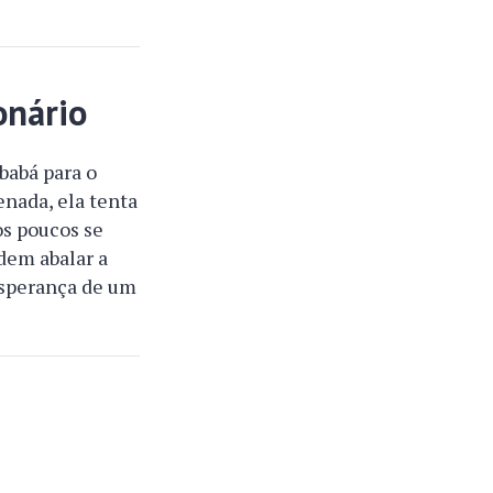
onário
babá para o
enada, ela tenta
os poucos se
dem abalar a
esperança de um