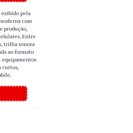
, exibido pela
a moderna com
de produção,
elulares. Entre
, trilha sonora
ada ao formato
em equipamentos
 curtos,
bile.