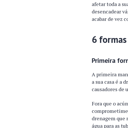
afetar toda a su
desencadear vár
acabar de vez 
6 formas
Primeira fo
A primeira mane
a sua casa é a 
causadores de 
Fora que o acúm
comprometiment
drenagem que n
água para as tu