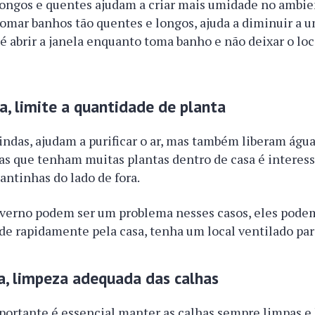
ongos e quentes ajudam a criar mais umidade no ambien
tomar banhos tão quentes e longos, ajuda a diminuir a 
 é abrir a janela enquanto toma banho e não deixar o loc
, limite a quantidade de planta
lindas, ajudam a purificar o ar, mas também liberam águ
as que tenham muitas plantas dentro de casa é interess
lantinhas do lado de fora.
nverno podem ser um problema nesses casos, eles podem
e rapidamente pela casa, tenha um local ventilado para
a, limpeza adequada das calhas
ortante é essencial manter as calhas sempre limpas e 