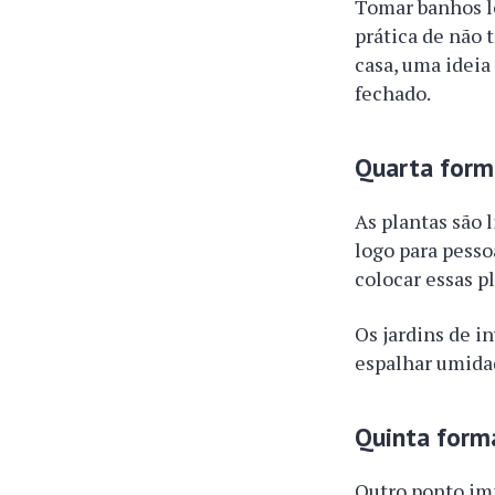
Tomar banhos l
prática de não 
casa, uma ideia
fechado.
Quarta forma
As plantas são 
logo para pesso
colocar essas p
Os jardins de i
espalhar umidad
Quinta form
Outro ponto imp