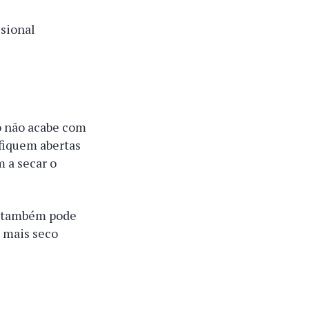
sional
so não acabe com
 fiquem abertas
m a secar o
es também pode
l mais seco