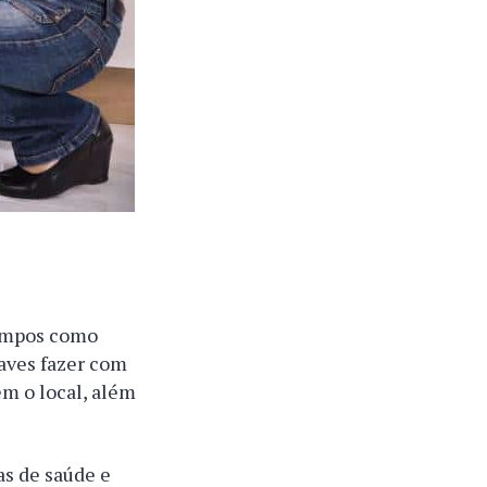
tempos como
raves fazer com
em o local, além
s de saúde e