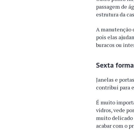
passagem de águ
estrutura da cas
A manutenção d
pois elas ajuda
buracos ou inte
Sexta forma,
Janelas e porta
contribui para e
É muito importa
vidros, vede po
muito delicado 
acabar com o p