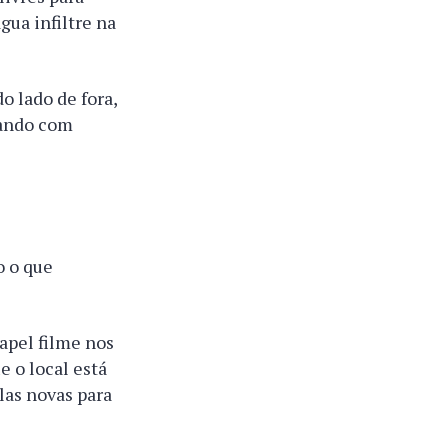
ua infiltre na
 lado de fora,
uando com
o o que
apel filme nos
e o local está
las novas para